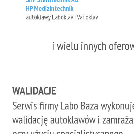
​HP Medizintechnik
autoklawy Laboklav i Varioklav
i wielu innych ofero
WALIDACJE
Serwis firmy Labo Baza wykonuj
walidację autoklawów i zamraża
przy użyciu specjalistycznego