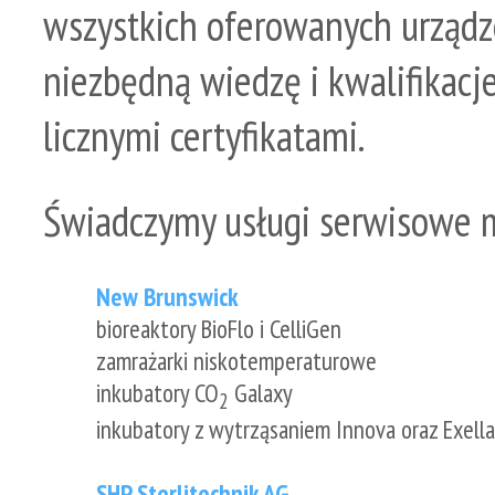
wszystkich oferowanych urządze
niezbędną wiedzę i kwalifikac
licznymi certyfikatami.
Świadczymy usługi serwisowe m
New Brunswick
bioreaktory BioFlo i CelliGen
zamrażarki niskotemperaturowe
inkubatory CO
Galaxy
2
inkubatory z wytrząsaniem Innova oraz Exell
SHP Sterlitechnik AG