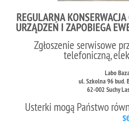
REGULARNA KONSERWACJA 
URZĄDZEŃ I ZAPOBIEGA E
Zgłoszenie serwisowe pr
telefoniczną, e
Labo Baz
ul. Szkolna 96 bud. 
62-002 Suchy La
Usterki mogą Państwo równ
s